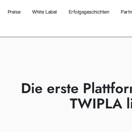
Preise
White Label
Erfolgsgeschichten
Partn
ertifikate
WiX-Integration
WIX-INTEG
Die erste Plattfo
TWIPLA l