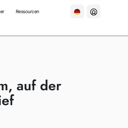
er
Ressourcen
RATION
rm, auf der
ief