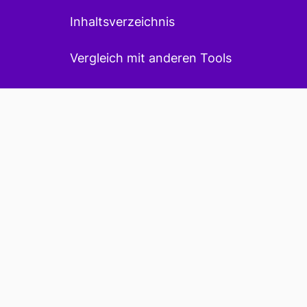
Inhaltsverzeichnis
Vergleich mit anderen Tools
API-Dokumentation
Sind Ihre Webseiten-
Integrationen
datenschutzkonform?