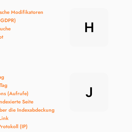
sche Modifikatoren
(GDPR)
H
Suche
ot
ag
-Tag
J
ons (Aufrufe)
ndexierte Seite
über die Indexabdeckung
Link
Protokoll (IP)