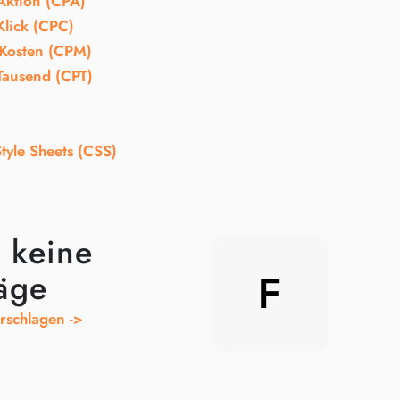
Aktion (CPA)
Klick (CPC)
-Kosten (CPM)
Tausend (CPT)
tyle Sheets (CSS)
 keine
äge
F
rschlagen ->