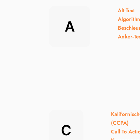
Alt-Text
Algorithm
A
Beschleu
Anker-Te
Kalifornisc
(CCPA)
C
Call To Acti