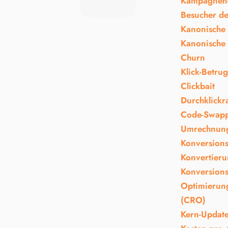
Kampagnen-
Besucher d
Kanonische
Kanonische
Churn
Klick-Betrug
Clickbait
Durchklickr
Code-Swap
Umrechnun
Konversions
Konvertieru
Konversions
Optimierung
(CRO)
Kern-Updat