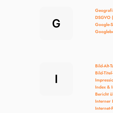
Geografi
DSGVO 
G
Google-
Googleb
Bild-Alt-T
Bild-Titel
I
Impressi
Index & I
Bericht 
Interner 
Internet-