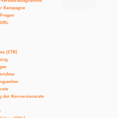
Verkehrsdiagramme
er Kampagne
 Fragen
 URL
ate (CTR)
ping
gen
trichter
ngsseiten
rate
 der Konversionsrate
e