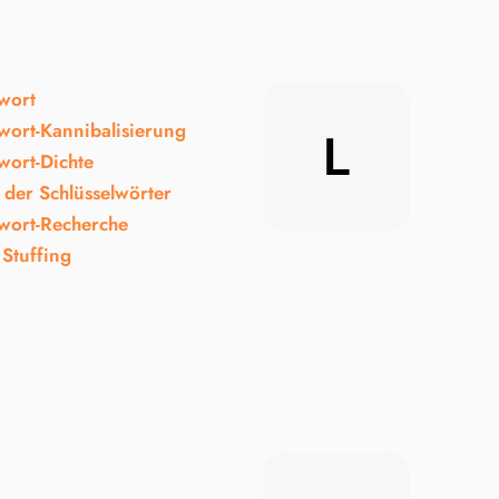
lwort
lwort-Kannibalisierung
L
wort-Dichte
 der Schlüsselwörter
lwort-Recherche
Stuffing