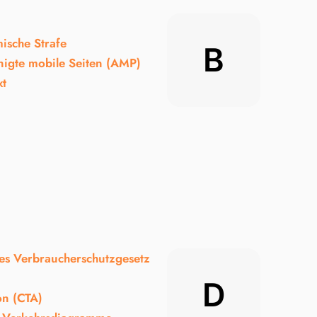
ische Strafe
B
nigte mobile Seiten (AMP)
xt
hes Verbraucherschutzgesetz
D
on (CTA)