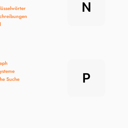
N
lüsselwörter
chreibungen
l
aph
systeme
P
he Suche