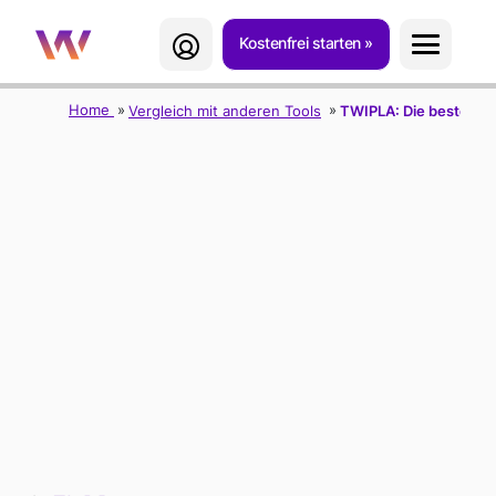
Kostenfrei starten
Home
Vergleich mit anderen Tools
TWIPLA: Die beste Hot
TWIPLA: DIE
BESTE HOTJAR-
ALTERNATIVE FÜR
UMFASSENDE UX-
INSIGHTS