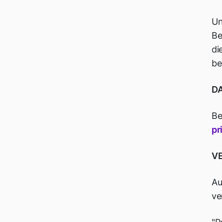
Un
Be
di
be
D
Be
pr
V
Au
ve