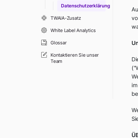
Datenschutzerklärung
Au
vo
TWAIA-Zusatz
wa
White Label Analytics
Glossar
Un
Kontaktieren Sie unser
Di
Team
("
We
im
be
We
Si
Ü