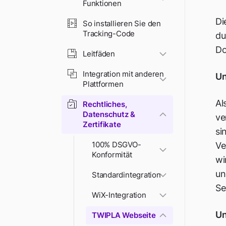
Funktionen
Di
So installieren Sie den
Tracking-Code
du
Do
Leitfäden
Integration mit anderen
Un
Plattformen
Al
Rechtliches,
Datenschutz &
ve
Zertifikate
si
100% DSGVO-
Ve
Konformität
wi
un
Standardintegration
Se
WiX-Integration
Un
TWIPLA Webseite