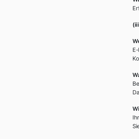
Er
(i
We
E-
Ko
Wa
Be
Da
Wi
Ih
Si