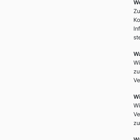
We
Zu
Ko
In
st
Wa
Wi
zu
Ve
Wi
Wi
Ve
zu
Wa