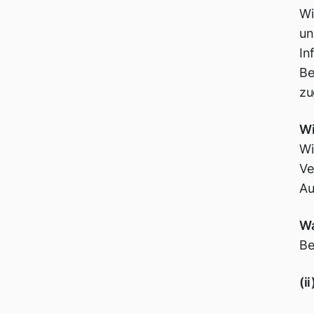
Wi
un
In
Be
zu
Wi
Wi
Ve
Au
Wa
Be
(i