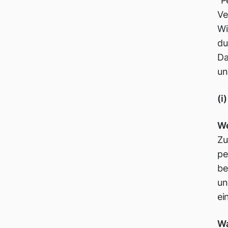
"P
Ve
Wi
du
Da
un
(i
We
Zu
pe
be
un
ei
Wa