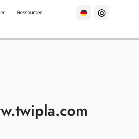
er
Ressourcen
ERKLÄRUN
ww.twipla.com