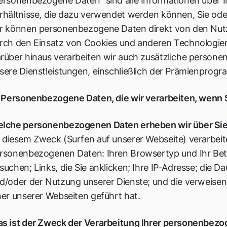
ersonenbezogene Daten" sind alle Informationen über I
rhältnisse, die dazu verwendet werden können, Sie oder
r können personenbezogene Daten direkt von den Nutz
rch den Einsatz von Cookies und anderen Technologien v
rüber hinaus verarbeiten wir auch zusätzliche person
sere Dienstleistungen, einschließlich der Prämienprogr
) Personenbezogene Daten, die wir verarbeiten, wenn 
lche personenbezogenen Daten erheben wir über Si
 diesem Zweck (Surfen auf unserer Webseite) verarbeit
rsonenbezogenen Daten: Ihren Browsertyp und Ihr Betr
suchen; Links, die Sie anklicken; Ihre IP-Adresse; die 
d/oder der Nutzung unserer Dienste; und die verweisend
ner unserer Webseiten geführt hat.
s ist der Zweck der Verarbeitung Ihrer personenbez