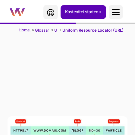
Kostenfrei starten
Home
Glossar
U
Uniform Resource Locator (URL)
WAS IST EINE URL?
(UNIFORM
RESOURCE
LOCATOR)