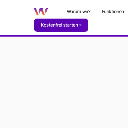
Warum wir?
Funktionen
Kostenfrei starten
Home
Glossar
D
Geräte
G
GER