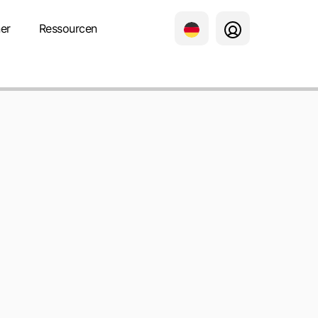
er
Ressourcen
IK
UNG)