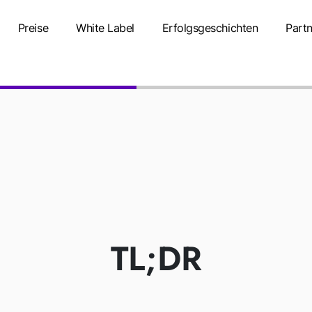
Preise
White Label
Erfolgsgeschichten
Partn
ERÄTE (METR
ÄTEVERWEND
TL;DR