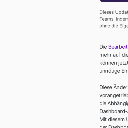
Dieses Updat
Teams, indem 
ohne die Eig
Die
Bearbeit
mehr auf di
können jetzt
unnötige Eng
Diese Änder
vorangetrie
die Abhängig
Dashboard-A
Mit diesem 
der Dashboa