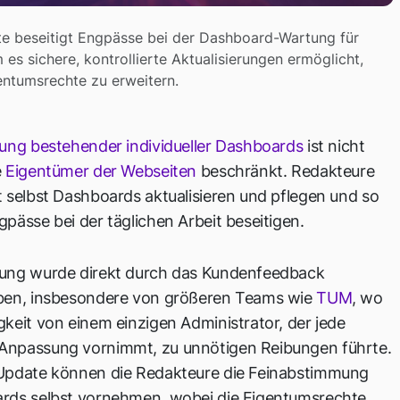
e beseitigt Engpässe bei der Dashboard-Wartung für
es sichere, kontrollierte Aktualisierungen ermöglicht,
entumsrechte zu erweitern.
ung bestehender individueller Dashboards
ist nicht
e
Eigentümer der Webseiten
beschränkt. Redakteure
 selbst Dashboards aktualisieren und pflegen und so
pässe bei der täglichen Arbeit beseitigen.
ung wurde direkt durch das Kundenfeedback
ben, insbesondere von größeren Teams wie
TUM
, wo
keit von einem einzigen Administrator, der jede
npassung vornimmt, zu unnötigen Reibungen führte.
Update können die Redakteure die Feinabstimmung
rds selbst vornehmen, wobei die Eigentumsrechte