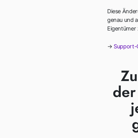
Diese Änder
genau und ak
Eigentümer 
→
Support-C
Zu
der
j