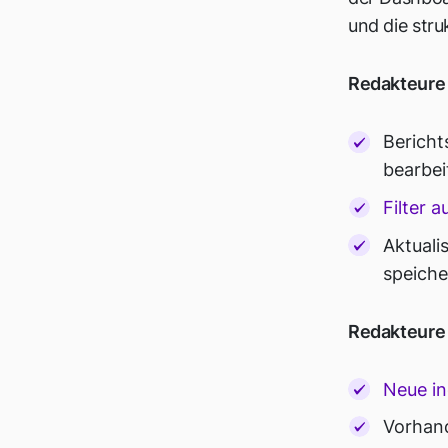
und die stru
Redakteure 
Bericht
bearbei
Filter 
Aktuali
speiche
Redakteure 
Neue in
Vorhand