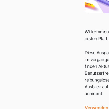
Willkommen 
ersten Plat
Diese Ausga
im vergange
finden Aktual
Benutzerfreu
reibungslos
Ausblick au
annimmt.
Verwenden S