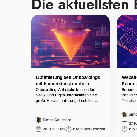
Die aktuellsten 
Optimierung des Onboardings
Websit
mit Konversionstrichtern
Roundu
Onboarding-Abbrüche können für
Bessere 
SaaS- und Digitalunternehmen eine
Benutzer
große Herausforderung darstellen.…
Trends z
Simo
Simon Coulthard
27 F
26 Juni 2026
6 Minuten Lesezeit
6 Mi