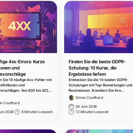
fige 4xx-Errors: Kurze
Finden Sie die beste GDPR-
tionen und
Schulung: 10 Kurse, die
svorschläge
Ergebnisse liefern
n Sie 19 häufige 4xx-Fehler mit
Entdecken Sie die 10 besten GDPR-
efinitionen und
Schulungen mit Top-Bewertungen und
orschlägen. Von 400 bis 422,…
Rezensionen. Erweitern Sie Ihre…
Simon Coulthard
n Coulthard
26 Juni 2026
uni 2026
8 Minuten Lesezeit
12 Minuten Lesezeit