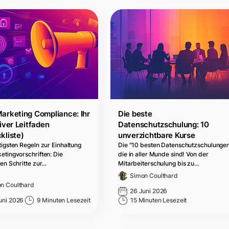
arketing Compliance: Ihr
Die beste
iver Leitfaden
Datenschutzschulung: 10
kliste)
unverzichtbare Kurse
tigsten Regeln zur Einhaltung
Die "10 besten Datenschutzschulungen
etingvorschriften: Die
die in aller Munde sind! Von der
ten Schritte zur…
Mitarbeiterschulung bis zu…
Simon Coulthard
n Coulthard
26 Juni 2026
uni 2026
9 Minuten Lesezeit
15 Minuten Lesezeit