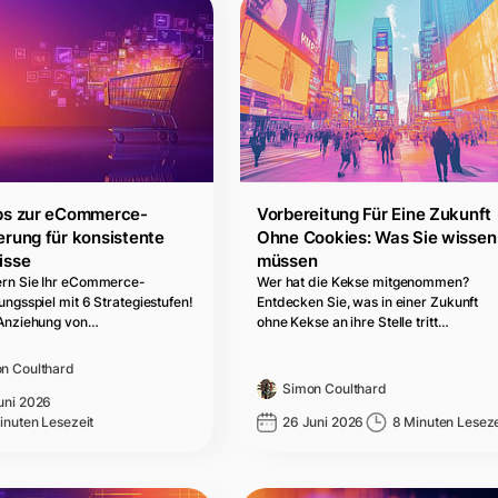
ps zur eCommerce-
Vorbereitung Für Eine Zukunft
erung für konsistente
Ohne Cookies: Was Sie wissen
isse
müssen
rn Sie Ihr eCommerce-
Wer hat die Kekse mitgenommen?
ungsspiel mit 6 Strategiestufen!
Entdecken Sie, was in einer Zukunft
 Anziehung von…
ohne Kekse an ihre Stelle tritt…
n Coulthard
Simon Coulthard
uni 2026
inuten Lesezeit
26 Juni 2026
8 Minuten Leseze