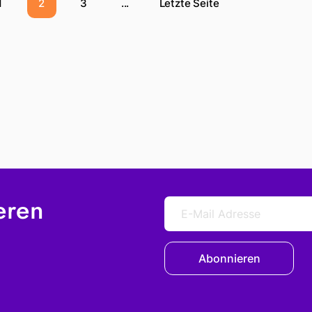
1
2
3
...
Letzte Seite
eren
Abonnieren