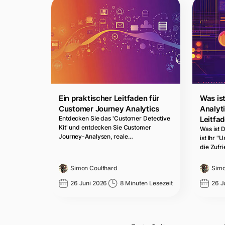
Ein praktischer Leitfaden für
Was ist
Customer Journey Analytics
Analyti
Entdecken Sie das 'Customer Detective
Leitfa
Kit' und entdecken Sie Customer
Was ist D
Journey-Analysen, reale…
ist Ihr "
die Zufr
Simon Coulthard
Simo
26 Juni 2026
8 Minuten Lesezeit
26 J