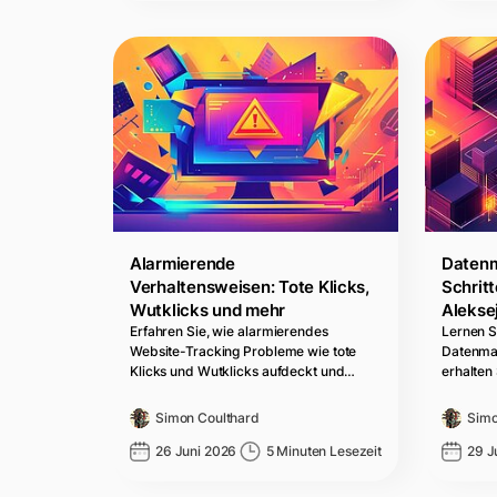
Alarmierende
Datenm
Verhaltensweisen: Tote Klicks,
Schritt
Wutklicks und mehr
Alekse
Erfahren Sie, wie alarmierendes
Lernen Si
Website-Tracking Probleme wie tote
Datenma
Klicks und Wutklicks aufdeckt und…
erhalten
Simon Coulthard
Simo
26 Juni 2026
5 Minuten Lesezeit
29 J