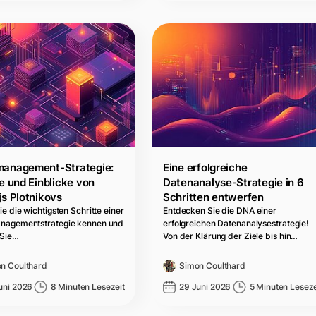
anagement-Strategie:
Eine erfolgreiche
e und Einblicke von
Datenanalyse-Strategie in 6
js Plotnikovs
Schritten entwerfen
e die wichtigsten Schritte einer
Entdecken Sie die DNA einer
nagementstrategie kennen und
erfolgreichen Datenanalysestrategie!
 Sie…
Von der Klärung der Ziele bis hin…
n Coulthard
Simon Coulthard
uni 2026
8 Minuten Lesezeit
29 Juni 2026
5 Minuten Leseze