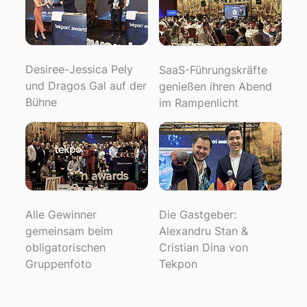
Desiree-Jessica Pely
SaaS-Führungskräfte
und Dragos Gal auf der
genießen ihren Abend
Bühne
im Rampenlicht
Alle Gewinner
Die Gastgeber:
gemeinsam beim
Alexandru Stan &
obligatorischen
Cristian Dina von
Gruppenfoto
Tekpon