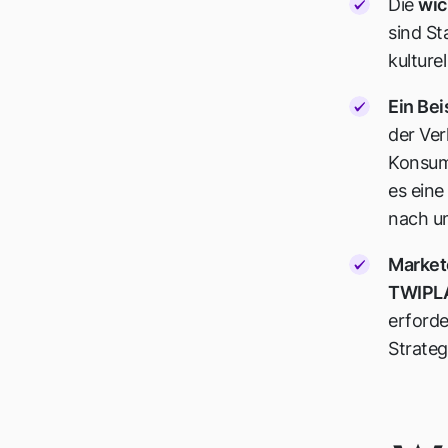
Die
wic
sind St
kulture
Ein Bei
der Ve
Konsume
es ein
nach u
Market
TWIPLA
erford
Strateg