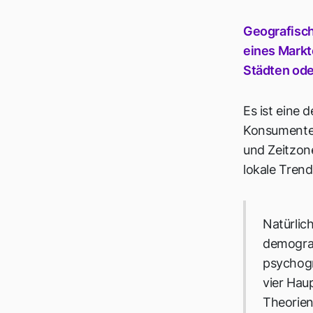
Geografisch
eines Markt
Städten ode
Es ist eine 
Konsumenten
und Zeitzon
lokale Trend
Natürlic
demograf
psychogr
vier Hau
Theorien