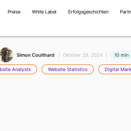
Preise
White Label
Erfolgsgeschichten
Partn
Marketing mit GPS
10 min
Simon Coulthard
Oktober 29, 2024
site Analysts
Website Statistics
Digital Mar
OGRAFISCHE
EGMENTIERUN