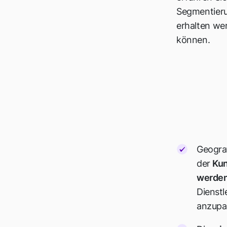
Segmentieru
erhalten wer
können.
Geograf
der
Kun
werde
Dienstl
anzupa