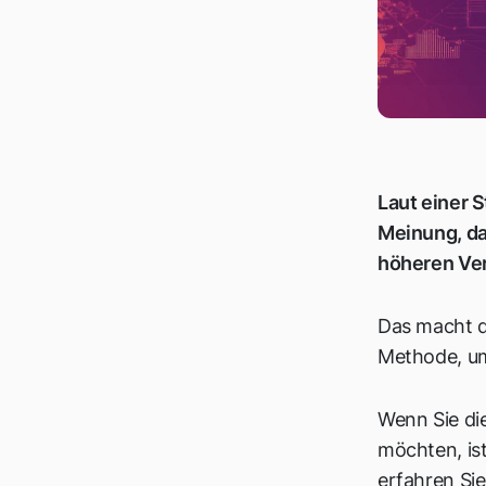
Produkt erfolgreich nutzen
Geografische Daten mit
TWIPLA sammeln
FAQs
Was bedeutet geografische
Segmentierung im
Laut einer 
Marketing?
Meinung, da
Warum ist Geografie im
höheren Ver
Marketing wichtig?
Wo ist die geografische
Das macht d
Segmentierung am
nützlichsten?
Methode, um
Wenn Sie die
möchten, ist
erfahren Sie