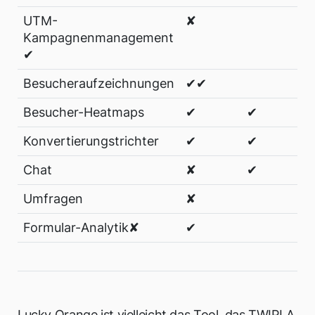
UTM-
✘
Kampagnenmanagement
✔
Besucheraufzeichnungen
✔✔
Besucher-Heatmaps
✔
✔
Konvertierungstrichter
✔
✔
Chat
✘
✔
Umfragen
✘
Formular-Analytik✘
✔
Lucky Orange ist vielleicht das Tool, das TWIPLA