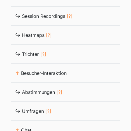
↪ Session Recordings
[?]
↪ Heatmaps
[?]
↪ Trichter
[?]
↑
Besucher-Interaktion
↪ Abstimmungen
[?]
↪ Umfragen
[?]
↑
Chat