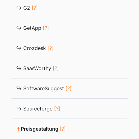
↪ G2
[?]
↪ GetApp
[?]
↪ Crozdesk
[?]
↪ SaasWorthy
[?]
↪ SoftwareSuggest
[?]
↪ Sourceforge
[?]
↑
Preisgestaltung
[?]