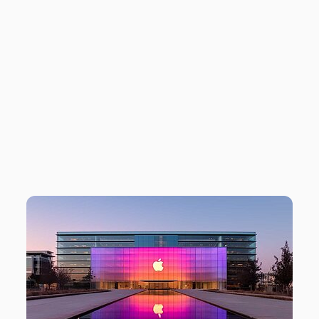
EINSTELLUNGEN
SAMMELN
UNRECHTMÄSSIG P
ERSÖNLICHE D
ATEN