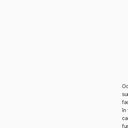
Od
su
fa
în
ca
fu