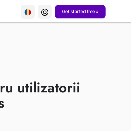
Get started free
CEPEȚI
u utilizatorii
s