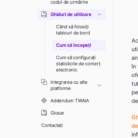
codul de urmărire
Ghiduri de utilizare
Când să folosiți
tablouri de bord
Ac
Cum să începeți
ut
Cum să configurați
an
statisticile de comerț
în
electronic
of
Integrarea cu alte
tu
platforme
pe
Addendum TWAIA
de
Glosar
Gh
Contactați
de
in