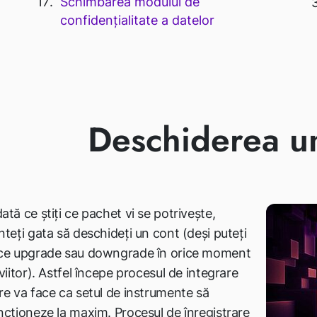
Schimbarea modului de
confidențialitate a datelor
Deschiderea un
ată ce știți ce pachet vi se potrivește,
nteți gata să deschideți un cont (deși puteți
ce upgrade sau downgrade în orice moment
 viitor). Astfel începe procesul de integrare
re va face ca setul de instrumente să
ncționeze la maxim. Procesul de înregistrare