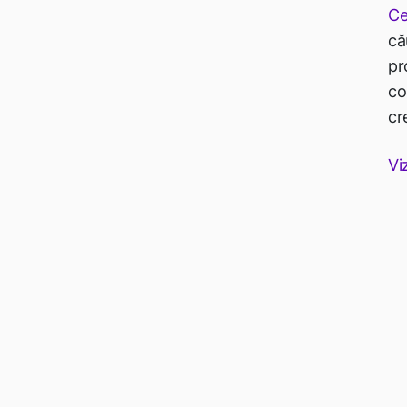
Ce
că
pr
co
cr
Vi