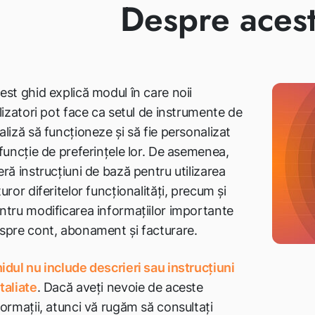
Despre acest
est ghid explică modul în care noii
ilizatori pot face ca setul de instrumente de
aliză să funcționeze și să fie personalizat
 funcție de preferințele lor. De asemenea,
eră instrucțiuni de bază pentru utilizarea
turor diferitelor funcționalități, precum și
ntru modificarea informațiilor importante
spre cont, abonament și facturare.
idul nu include descrieri sau instrucțiuni
taliate
. Dacă aveți nevoie de aceste
formații, atunci vă rugăm să consultați