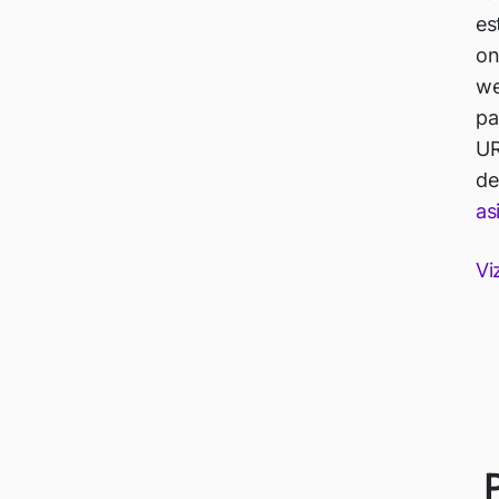
es
on
we
pa
UR
de
as
Vi