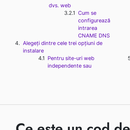
dvs. web
Cum se
configurează
intrarea
CNAME DNS
Alegeți dintre cele trei opțiuni de
instalare
Pentru site-uri web
independente sau
Ce este un cod de