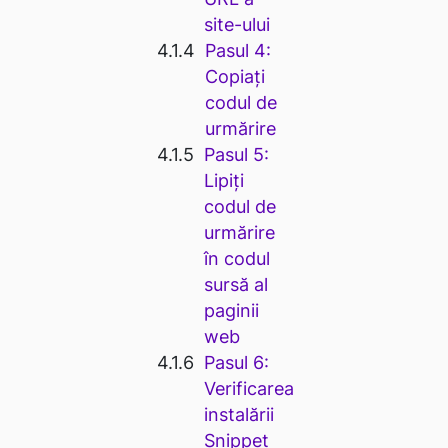
site-ului
Pasul 4:
Copiați
codul de
urmărire
Pasul 5:
Lipiți
codul de
urmărire
în codul
sursă al
paginii
web
Pasul 6:
Verificarea
instalării
Snippet