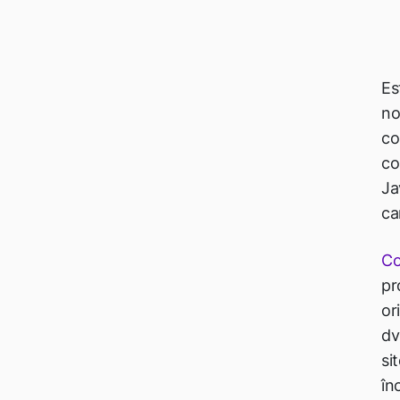
Es
no
co
co
Ja
ca
Co
pr
or
dv
si
în