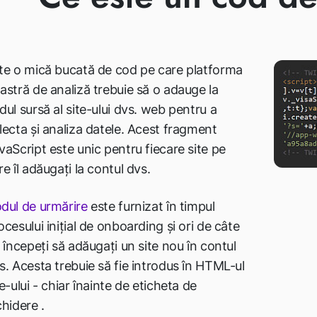
te o mică bucată de cod pe care platforma
astră de analiză trebuie să o adauge la
dul sursă al site-ului dvs. web pentru a
lecta și analiza datele. Acest fragment
vaScript este unic pentru fiecare site pe
re îl adăugați la contul dvs.
dul de urmărire
este furnizat în timpul
ocesului inițial de onboarding și ori de câte
i începeți să adăugați un site nou în contul
s. Acesta trebuie să fie introdus în HTML-ul
te-ului - chiar înainte de eticheta de
chidere .