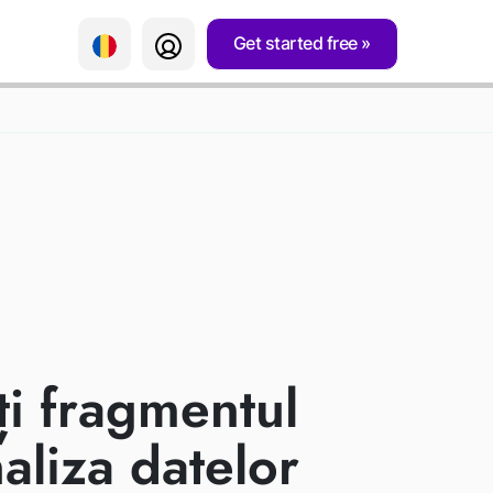
Get started free
TALEAZĂ
RMĂRIRE
ați fragmentul
aliza datelor