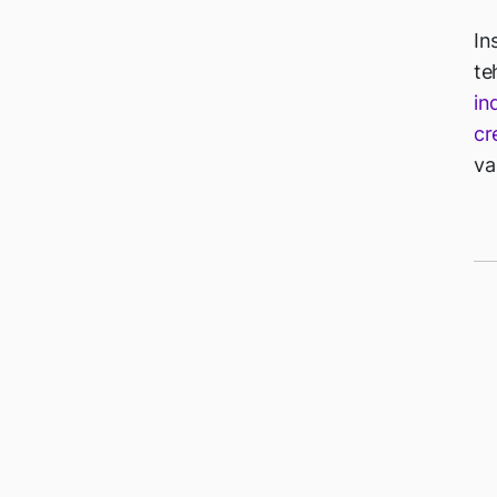
In
te
in
cr
va