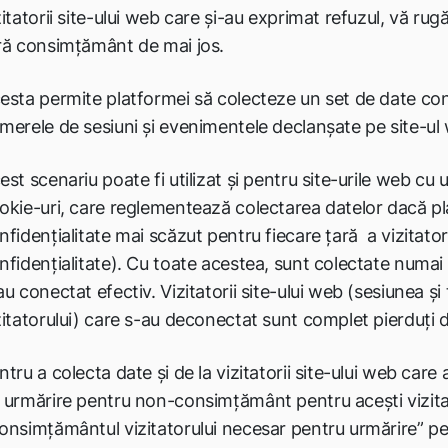
zitatorii site-ului web care și-au exprimat refuzul, vă ru
ră consimțământ de mai jos.
esta permite platformei să colecteze un set de date con
merele de sesiuni și evenimentele declanșate pe site-ul
est scenariu poate fi utilizat și pentru site-urile web 
okie-uri, care reglementează colectarea datelor dacă p
nfidențialitate mai scăzut pentru fiecare țară a vizitator
nfidențialitate). Cu toate acestea, sunt colectate numai d
au conectat efectiv. Vizitatorii site-ului web (sesiunea ș
zitatorului) care s-au deconectat sunt complet pierduți d
ntru a colecta date și de la vizitatorii site-ului web care
 urmărire pentru non-consimțământ pentru acești vizitat
onsimțământul vizitatorului necesar pentru urmărire” pen