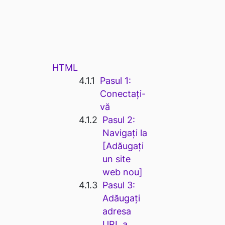
HTML
Pasul 1:
Conectați-
vă
Pasul 2:
Navigați la
[Adăugați
un site
web nou]
Pasul 3:
Adăugați
adresa
URL a