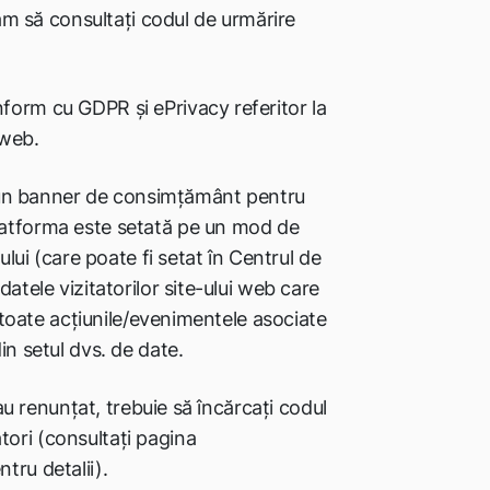
găm să consultați codul de urmărire
form cu GDPR și ePrivacy referitor la
 web.
cu un banner de consimțământ pentru
latforma este setată pe un mod de
ului (care poate fi setat în Centrul de
atele vizitatorilor site-ului web care
i toate acțiunile/evenimentele asociate
in setul dvs. de date.
 au renunțat, trebuie să încărcați codul
ori (consultați pagina
tru detalii).