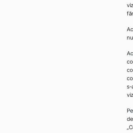
vi
fă
Ac
nu
Ac
co
co
co
s-
vi
Pe
de
„C